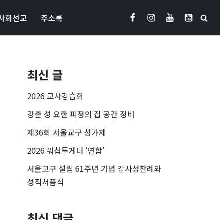
사회선교
주소록
최신 글
2026 교사강습회
강촌 성 요한 피정의 집 공간 정비
제36회 서울교구 성가제
2026 워십투게더 ‘연합’
서울교구 설립 61주년 기념 감사성찬례와
성직서품식
최신 댓글