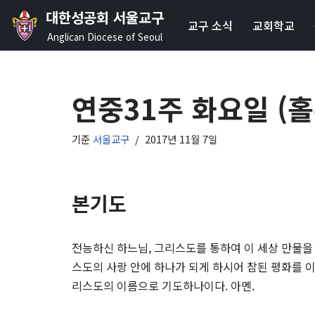
대한성공회 서울교구
교구 소식
교회학교
콘
Anglican Diocese of Seoul
텐
츠
로
연중31주 화요일 (
건
너
기준
서울교구
2017년 11월 7일
뛰
기
본기도
전능하신 하느님, 그리스도를 통하여 이 세상 만물을 
스도의 사랑 안에 하나가 되게 하시어 참된 평화를 이
리스도의 이름으로 기도하나이다. 아멘.