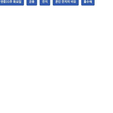
연중31주 화요일
은총
잔치
혼인 잔치의 비유
홀수해