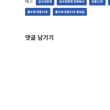
태그:
감사성찬례
감사성찬례 전례독서
연중31주
홀수해 연중31주
홀수해 연중31주 화요일
댓글 남기기