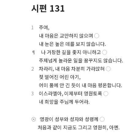
시편 131
1
주여,
⋅
내 마음은 교만하지 않으며
◯
⋅
내 눈은 높은 데를 보지 않습니다.
¶
나 거창한 길을 좇지 아니하고
◯
⋅
주제넘게 놀라운 일을 꿈꾸지도 않습니다.
2
차라리, 내 마음 차분히 가라앉혀
◯
⋅
젖 떨어진 어린 아기,
⋅
어미 품에 안 긴 듯이 내 마음 평온합니다.
3
이스라엘아, 이제부터 영원토록
◯
⋅
네 희망을 주님께 두어라.
⦿
영광이 성부와 성자와 성령께
◯
⋅
처음과 같이 지금도 그리고 영원히, 아멘.