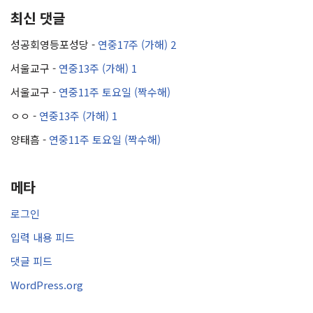
최신 댓글
성공회영등포성당
-
연중17주 (가해) 2
서울교구
-
연중13주 (가해) 1
서울교구
-
연중11주 토요일 (짝수해)
ㅇㅇ
-
연중13주 (가해) 1
양태흠
-
연중11주 토요일 (짝수해)
메타
로그인
입력 내용 피드
댓글 피드
WordPress.org