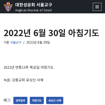
대한성공회 서울교구
Anglican Diocese of Seoul
콘
텐
츠
2022년 6월 30일 아침기도
로
건
너
기준
서울교구
2022년 6월 29일
뛰
기
2022년
연중13주 목요일
아침기도
녹음: 강릉교회 유상신 사제
태그:
성무일과
아침기도
유상신 사제