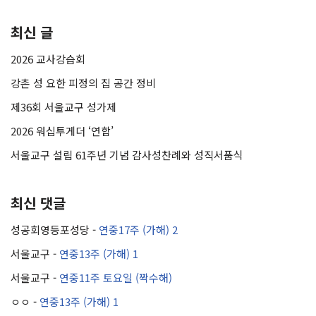
최신 글
2026 교사강습회
강촌 성 요한 피정의 집 공간 정비
제36회 서울교구 성가제
2026 워십투게더 ‘연합’
서울교구 설립 61주년 기념 감사성찬례와 성직서품식
최신 댓글
성공회영등포성당
-
연중17주 (가해) 2
서울교구
-
연중13주 (가해) 1
서울교구
-
연중11주 토요일 (짝수해)
ㅇㅇ
-
연중13주 (가해) 1