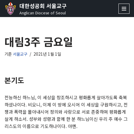
대한성공회 서울교구
Anglican Diocese of Seoul
콘
텐
츠
대림3주 금요일
로
건
너
기준
서울교구
2021년 1월 1일
뛰
기
본기도
전능하신 하느님, 이 세상을 창조하시고 평화롭게 살아가도록 축복
하셨나이다. 비오니, 이제 이 땅에 오시어 이 세상을 구원하시고, 전
쟁과 폭력을 몰아내시어 정의와 사랑으로 서로 존중하며 평화롭게
살게 하소서. 성부와 성령과 함께 한 분 하느님이신 우리 주 예수 그
리스도의 이름으로 기도하나이다. 아멘.