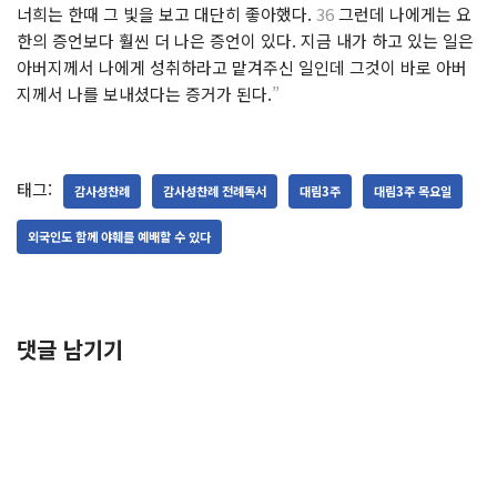
너희는 한때 그 빛을 보고 대단히 좋아했다.
36
그런데 나에게는 요
한의 증언보다 훨씬 더 나은 증언이 있다. 지금 내가 하고 있는 일은
아버지께서 나에게 성취하라고 맡겨주신 일인데 그것이 바로 아버
지께서 나를 보내셨다는 증거가 된다.
”
태그:
감사성찬례
감사성찬례 전례독서
대림3주
대림3주 목요일
외국인도 함께 야훼를 예배할 수 있다
댓글 남기기