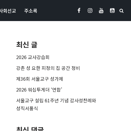
사회선교
주소록
최신 글
2026 교사강습회
강촌 성 요한 피정의 집 공간 정비
제36회 서울교구 성가제
2026 워십투게더 ‘연합’
서울교구 설립 61주년 기념 감사성찬례와
성직서품식
최신 댓글