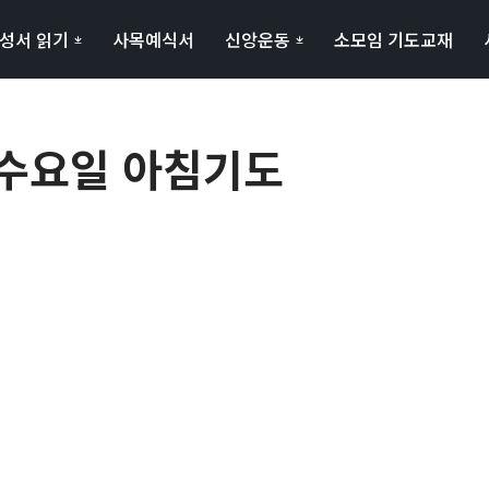
성서 읽기
사목예식서
신앙운동
소모임 기도교재
일 수요일 아침기도