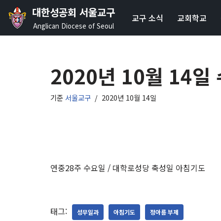
대한성공회 서울교구
교구 소식
교회학교
콘
Anglican Diocese of Seoul
텐
츠
로
2020년 10월 14
건
너
기준
서울교구
2020년 10월 14일
뛰
기
연중28주 수요일 / 대학로성당 축성일 아침기도
태그:
성무일과
아침기도
정아름 부제