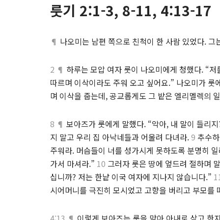
룻기 2:1-3, 8-11, 4:13-17
¶
나오미는 남편 쪽으로 친척이 한 사람 있었다. 
2 ¶
하루는 모압 여자 룻이 나오미에게 청했다. “저
따르며 이삭이라도 주워 오고 싶어요.” 나오미가 룻
며 이삭을 줍는데, 공교롭게도 그 밭은 엘리멜렉의 
8 ¶
보아즈가 룻에게 말했다. “악아, 내 말이 들리지
지 말고 우리 집 아낙네들과 어울려 다녀라.
9
추수하고
주워라. 머슴들이 너를 성가시게 못하도록 분명히 일
가서 마셔라.”
10
그러자 룻은 땅에 엎드려 절하며 
십니까? 저는 한낱 이국 여자에 지나지 않습니다.”
1
시어머니를 극진히 모시었고 고향을 버리고 부모를 떠
4:13 ¶
이렇게 보아즈는 룻을 맞아 아내로 삼고 한자