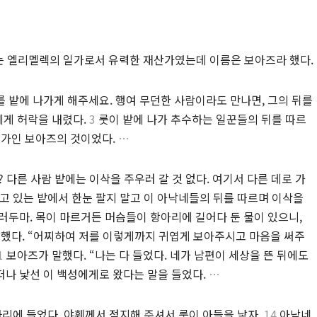
그는 엘리멜렉의 일가로서 유력한 재산가였는데 이름은 보아즈라 했다.
를 밭에 나가게 해주세요. 행여 무던한 사람이라도 만나면, 그의 뒤를
에게 허락을 내렸다.
3
룻이 밭에 나가 추수하는 일꾼들의 뒤를 따르
일가인 보아즈의 것이었다.
…
? 다른 사람 밭에는 이삭을 주우러 갈 것 없다. 여기서 다른 데로 가
 있는 밭에서 한눈 팔지 말고 이 아낙네들의 뒤를 따르며 이삭을
러두마. 목이 마르거든 머슴들이 항아리에 길어다 둔 물이 있으니,
말했다. “어찌하여 저를 이렇게까지 귀엽게 보아주시고 마음을 써주
1
보아즈가 말했다. “나는 다 들었다. 네가 남편이 세상을 뜬 뒤에도
나 낯선 이 백성에게로 왔다는 말을 들었다.
…
리에 들었다. 야훼께서 점지해 주셔서 룻이 아들을 낳자,
14
아낙네