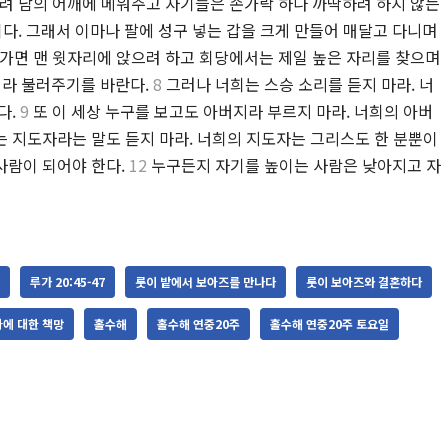
려 남의 어깨에 메워주고 자기들은 손가락 하나 까딱하려 하지 않는
다. 그래서 이마나 팔에 성구 넣는 갑을 크게 만들어 매달고 다니며
가면 맨 윗자리에 앉으려 하고 회당에서는 제일 높은 자리를 찾으며
라 불러주기를 바란다.
8
그러나 너희는 스승 소리를 듣지 마라. 너
다.
9
또 이 세상 누구를 보고도 아버지라 부르지 마라. 너희의 아버
는 지도자라는 말도 듣지 마라. 너희의 지도자는 그리스도 한 분뿐이
사람이 되어야 한다.
12
누구든지 자기를 높이는 사람은 낮아지고 자
루가 20:45-47
룻이 밭에서 보아즈를 만나다
룻이 보아즈와 결혼하다
에 대한 책망
홀수해
홀수해 연중20주
홀수해 연중20주 토요일