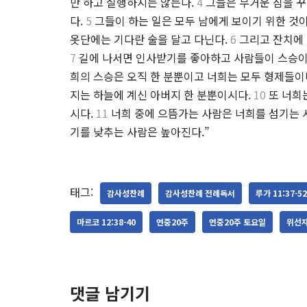
만 하고 실행하지는 않는다.
4
그들은 무거운 짐을 꾸
다.
5
그들이 하는 일은 모두 남에게 보이기 위한 것이
옷단에는 기다란 술을 달고 다닌다.
6
그리고 잔치에 
7
길에 나서면 인사받기를 좋아하고 사람들이 스승이
희의 스승은 오직 한 분뿐이고 너희는 모두 형제들이
지는 하늘에 계신 아버지 한 분뿐이시다.
10
또 너희
시다.
11
너희 중에 으뜸가는 사람은 너희를 섬기는 
기를 낮추는 사람은 높아진다.”
태그:
감사성찬례
감사성찬례 전례독서
루가 11:37-52
마르코 12:38-40
연중20주
연중20주 토요일
위선자
댓글 남기기