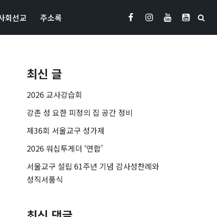
사회선교
주소록
최신 글
2026 교사강습회
강촌 성 요한 피정의 집 공간 정비
제36회 서울교구 성가제
2026 워십투게더 ‘연합’
서울교구 설립 61주년 기념 감사성찬례와
성직서품식
최신 댓글