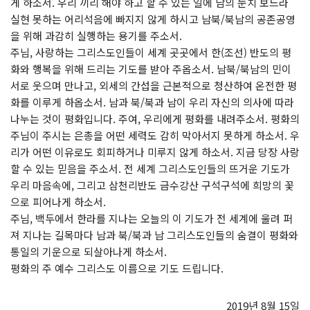
게 하소서. 우리 끼리 해야 하고 할 수 있는 일에 남의 눈치 보느라
실현 못하는 어리석음에 빠지지 않게 하시고 남북/북남의 공존공영
을 위해 과감히 실행하는 용기를 주소서.
주님, 사랑하는 그리스도인들이 세계 곳곳에서 한(조선) 반도의 평
화와 행복을 위해 드리는 기도를 받아 주옵소서. 남북/북남의 민이
서로 웃으며 만나고, 외세의 간섭을 근본적으로 청산하여 온전한 평
화를 이루게 하옵소서. 남과 북/북과 남이 우리 자신의 의사에 따라
나누는 것이 평화입니다. 주여, 우리에게 평화를 내려주소서. 평화의
주님이 주시는 은총을 어떤 세력도 감히 막아서지 못하게 하소서. 우
리가 어떤 이유로도 회피하거나 미루지 않게 하소서. 지금 당장 사랑
할 수 있는 믿음을 주소서. 전 세계 그리스도인들의 뜨거운 기도가
우리 마음속에, 그리고 삼천리반도 금수강산 구석구석에 희망의 꽃
으로 피어나게 하소서.
주님, 백두에서 한라를 지나는 오늘의 이 기도가 전 세계에 울려 퍼
져 지나는 길목마다 남과 북/북과 남 그리스도인들의 숨결이 평화와
통일의 기운으로 되살아나게 하소서.
평화의 주 예수 그리스도 이름으로 기도 드립니다.
2019년 8월 15일