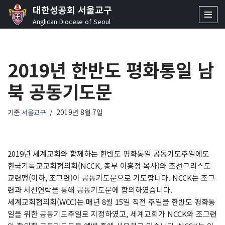
대한성공회 서울교구
Anglican Diocese of Seoul
콘
텐
츠
2019년 한반도 평화통일 남
로
건
북 공동기도문
너
뛰
기
기준
서울교구
2019년 8월 7일
2019년 세계교회와 함께하는 한반도 평화통일 공동기도주일에도
한국기독교교회협의회(NCCK, 총무 이홍정 목사)와 조선그리스도
교련맹(이하, 조그련)이 공동기도문으로 기도합니다. NCCK는 조그
련과 서신연락을 통해 공동기도문에 합의하였습니다.
세계교회협의회(WCC)는 매년 8월 15일 직전 주일을 한반도 평화통
일을 위한 공동기도주일로 지정하였고, 세계교회가 NCCK와 조그련