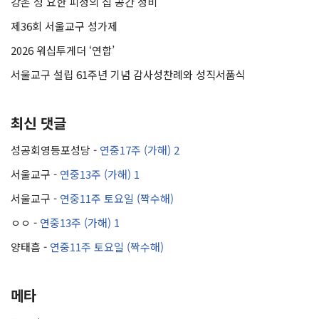
강촌 성 요한 피정의 집 공간 정비
제36회 서울교구 성가제
2026 워십투게더 ‘연합’
서울교구 설립 61주년 기념 감사성찬례와 성직서품식
최신 댓글
성공회영등포성당
-
연중17주 (가해) 2
서울교구
-
연중13주 (가해) 1
서울교구
-
연중11주 토요일 (짝수해)
ㅇㅇ
-
연중13주 (가해) 1
양태흠
-
연중11주 토요일 (짝수해)
메타