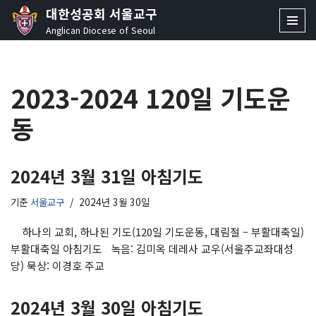
대한성공회 서울교구
Anglican Diocese of Seoul
콘
텐
츠
2023-2024 120일 기도운
로
건
동
너
뛰
기
2024년 3월 31일 아침기도
기준
서울교구
2024년 3월 30일
하나의 교회, 하나된 기도(120일 기도운동, 대림절 – 부활대축일)
부활대축일 아침기도 녹음: 김미옥 데레사 교우(서울주교좌대성
당) 묵상: 이경호 주교
2024년 3월 30일 아침기도