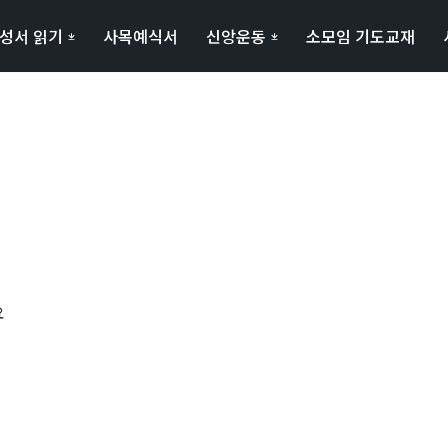
성서 읽기
사목예식서
신앙운동
소모임 기도교재
요