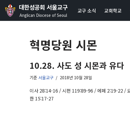
대한성공회 서울교구
교구 소식
교회학교
콘
Anglican Diocese of Seoul
텐
츠
로
혁명당원 시몬
건
너
뛰
10.28. 사도 성 시몬과 유다
기
기준
서울교구
2018년 10월 28일
이사 28:14-16 / 시편 119:89-96 / 에페 2:19-22 / 
한 15:17-27