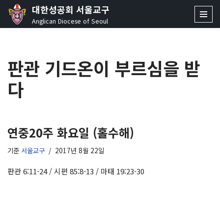
대한성공회 서울교구
Anglican Diocese of Seoul
콘
텐
츠
판관 기드온이 부르심을 받
로
건
다
너
뛰
기
연중20주 화요일 (홀수해)
기준
서울교구
2017년 8월 22일
판관 6:11-24 / 시편 85:8-13 / 마태 19:23-30