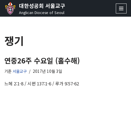
대한성공회 서울교구
Anglican Diocese of Seoul
콘
텐
츠
쟁기
로
건
너
뛰
연중26주 수요일 (홀수해)
기
기준
서울교구
2017년 10월 3일
느헤 2:1-8 / 시편 137:1-6 / 루가 9:57-62