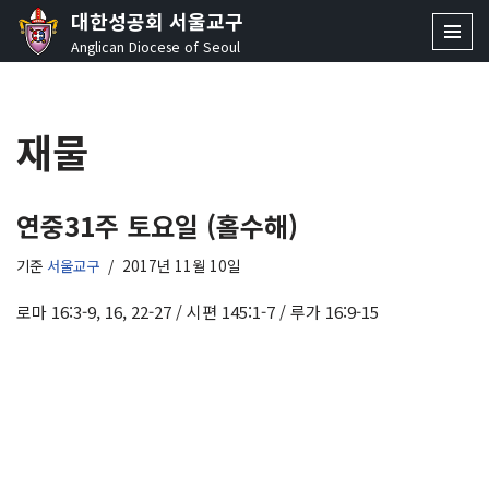
대한성공회 서울교구
Anglican Diocese of Seoul
콘
텐
츠
재물
로
건
너
뛰
연중31주 토요일 (홀수해)
기
기준
서울교구
2017년 11월 10일
로마 16:3-9, 16, 22-27 / 시편 145:1-7 / 루가 16:9-15