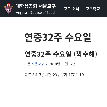
대한성공회 서울교구
교구 소식
교회학교
콘
Anglican Diocese of Seoul
텐
츠
로
연중32주 수요일
건
너
뛰
연중32주 수요일 (짝수해)
기
기준
서울교구
2018년 11월 12일
디도 3:1-7 / 시편 23 / 루가 17:11-19