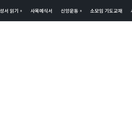
성서 읽기
사목예식서
신앙운동
소모임 기도교재