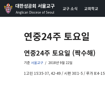
대한성공회 서울교구
교구 소식
교회학교
콘
Anglican Diocese of Seoul
텐
츠
로
연중24주 토요일
건
너
뛰
연중24주 토요일 (짝수해)
기
기준
서울교구
2018년 9월 22일
1고린 15:35-37, 42-49 / 시편 30:1-5 / 루가 8:4-15