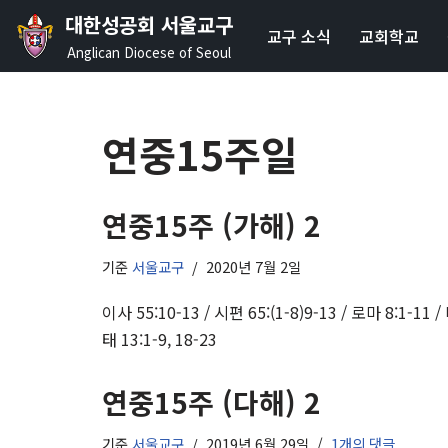
대한성공회 서울교구
교구 소식
교회학교
콘
Anglican Diocese of Seoul
텐
츠
로
연중15주일
건
너
뛰
연중15주 (가해) 2
기
기준
서울교구
2020년 7월 2일
이사 55:10-13 / 시편 65:(1-8)9-13 / 로마 8:1-11 /
태 13:1-9, 18-23
연중15주 (다해) 2
기준
서울교구
2019년 6월 29일
1개의 댓글