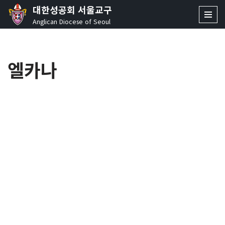
대한성공회 서울교구
Anglican Diocese of Seoul
콘
텐
츠
엘카나
로
건
너
뛰
기