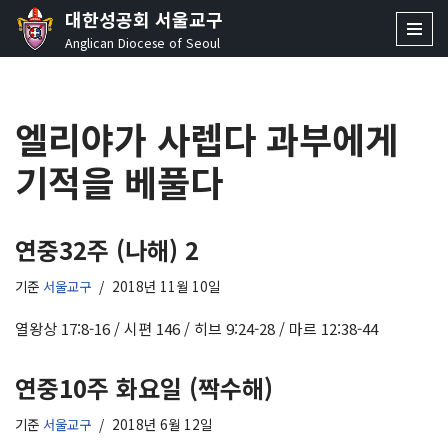
대한성공회 서울교구
Anglican Diocese of Seoul
콘
텐
츠
엘리야가 사렙다 과부에게
로
건
기적을 베풀다
너
뛰
기
연중32주 (나해) 2
기준
서울교구
2018년 11월 10일
열왕상 17:8-16 / 시편 146 / 히브 9:24-28 / 마르 12:38-44
연중10주 화요일 (짝수해)
기준
서울교구
2018년 6월 12일