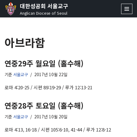
대한성공회 서울교구
Anglican Diocese of Seoul
콘
텐
츠
아브라함
로
건
너
뛰
연중29주 월요일 (홀수해)
기
기준
서울교구
2017년 10월 22일
로마 4:20-25 / 시편 89:19-29 / 루가 12:13-21
연중28주 토요일 (홀수해)
기준
서울교구
2017년 10월 20일
로마 4:13, 16-18 / 시편 105:6-10, 41-44 / 루가 12:8-12