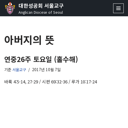
대한성공회 서울교구
Anglican Diocese of Seoul
콘
텐
츠
아버지의 뜻
로
건
너
뛰
연중26주 토요일 (홀수해)
기
기준
서울교구
2017년 10월 7일
바룩 4:5-14, 27-29 / 시편 69:32-36 / 루가 10:17-24