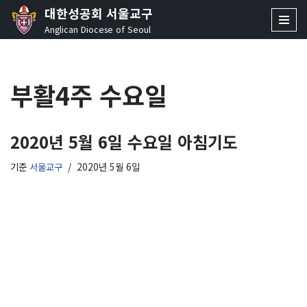
대한성공회 서울교구
Anglican Diocese of Seoul
콘
텐
츠
부활4주 수요일
로
건
너
뛰
2020년 5월 6일 수요일 아침기도
기
기준
서울교구
2020년 5월 6일