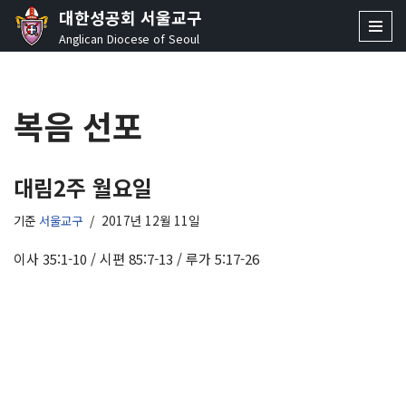
대한성공회 서울교구
Anglican Diocese of Seoul
콘
텐
츠
복음 선포
로
건
너
뛰
대림2주 월요일
기
기준
서울교구
2017년 12월 11일
이사 35:1-10 / 시편 85:7-13 / 루가 5:17-26