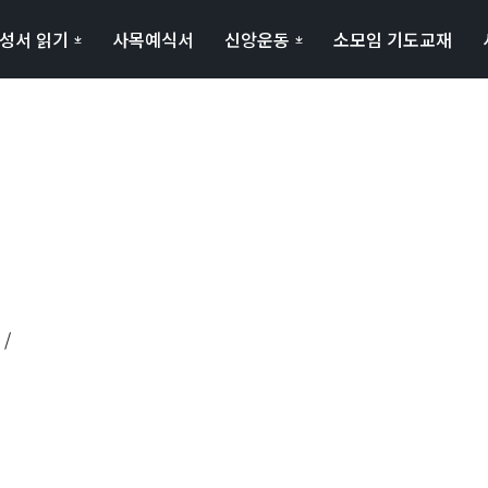
성서 읽기
사목예식서
신앙운동
소모임 기도교재
 /