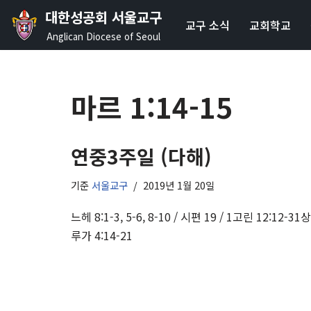
대한성공회 서울교구
교구 소식
교회학교
콘
Anglican Diocese of Seoul
텐
츠
로
마르 1:14-15
건
너
뛰
연중3주일 (다해)
기
기준
서울교구
2019년 1월 20일
느헤 8:1-3, 5-6, 8-10 / 시편 19 / 1고린 12:12-31상
루가 4:14-21