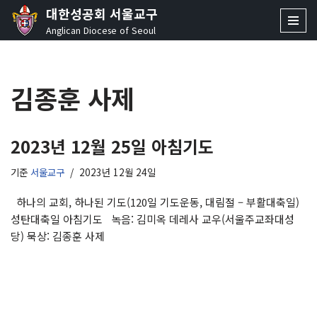
대한성공회 서울교구
Anglican Diocese of Seoul
콘
텐
츠
김종훈 사제
로
건
너
뛰
2023년 12월 25일 아침기도
기
기준
서울교구
2023년 12월 24일
하나의 교회, 하나된 기도(120일 기도운동, 대림절 – 부활대축일)
성탄대축일 아침기도 녹음: 김미옥 데레사 교우(서울주교좌대성
당) 묵상: 김종훈 사제