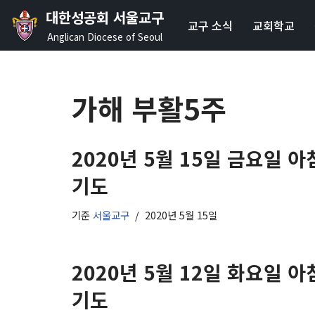
대한성공회 서울교구
교구 소식
교회학교
콘
Anglican Diocese of Seoul
텐
츠
로
가해 부활5주
건
너
뛰
2020년 5월 15일 금요일 아
기
기도
기준
서울교구
2020년 5월 15일
2020년 5월 12일 화요일 아
기도