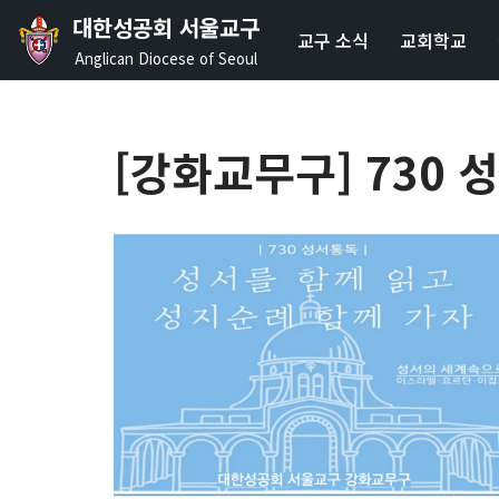
대한성공회 서울교구
교구 소식
교회학교
콘
Anglican Diocese of Seoul
텐
츠
로
[강화교무구] 730 
건
너
뛰
기