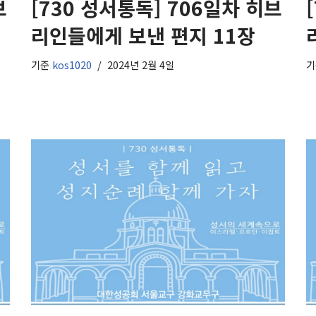
브
[730 성서통독] 706일차 히브
리인들에게 보낸 편지 11장
기준
kos1020
2024년 2월 4일