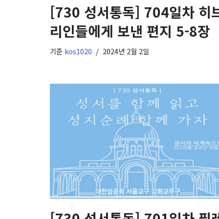
[730 성서통독] 704일차 히
리인들에게 보낸 편지 5-8장
기준
kos1020
2024년 2월 2일
[730 성서통독] 701일차 필