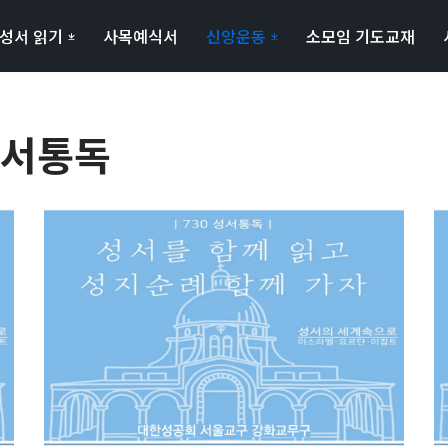
성서 읽기
사목예식서
신앙운동
소모임 기도교재
성서통독