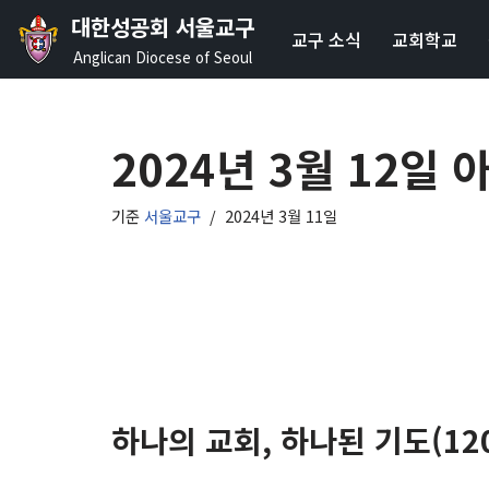
대한성공회 서울교구
교구 소식
교회학교
콘
Anglican Diocese of Seoul
텐
츠
로
2024년 3월 12일
건
너
기준
서울교구
2024년 3월 11일
뛰
기
하나의 교회, 하나된 기도(12