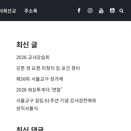
사회선교
주소록
최신 글
2026 교사강습회
강촌 성 요한 피정의 집 공간 정비
제36회 서울교구 성가제
2026 워십투게더 ‘연합’
서울교구 설립 61주년 기념 감사성찬례와
성직서품식
최신 댓글