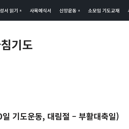
성서 읽기
사목예식서
신앙운동
소모임 기도교재
 아침기도
0일 기도운동, 대림절 – 부활대축일)