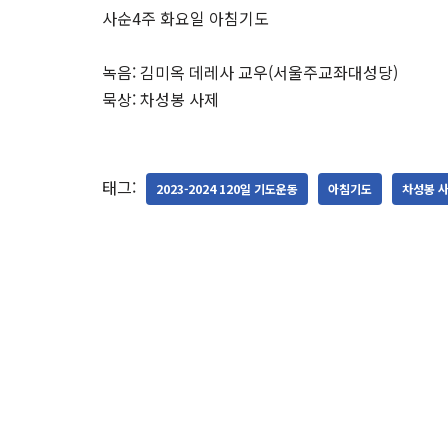
사순4주 화요일 아침기도
녹음: 김미옥 데레사 교우(서울주교좌대성당)
묵상: 차성봉 사제
태그:
2023-2024 120일 기도운동
아침기도
차성봉 