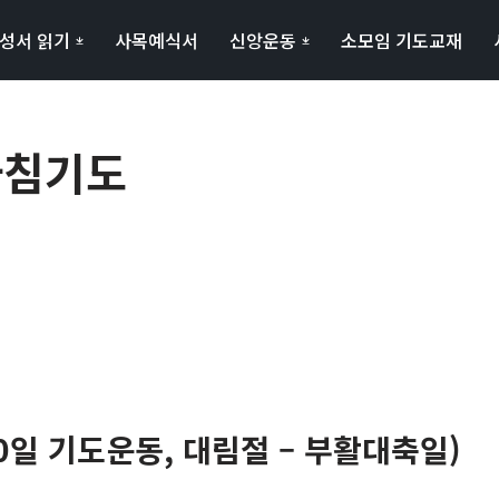
성서 읽기
사목예식서
신앙운동
소모임 기도교재
 아침기도
0일 기도운동, 대림절 – 부활대축일)