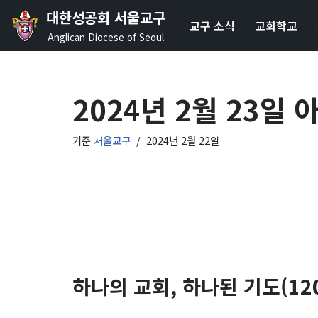
대한성공회 서울교구
교구 소식
교회학교
콘
Anglican Diocese of Seoul
텐
츠
로
2024년 2월 23일
건
너
기준
서울교구
2024년 2월 22일
뛰
기
하나의 교회, 하나된 기도(12