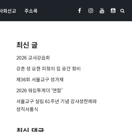
사회선교
주소록
최신 글
2026 교사강습회
강촌 성 요한 피정의 집 공간 정비
제36회 서울교구 성가제
2026 워십투게더 ‘연합’
서울교구 설립 61주년 기념 감사성찬례와
성직서품식
최신 댓글