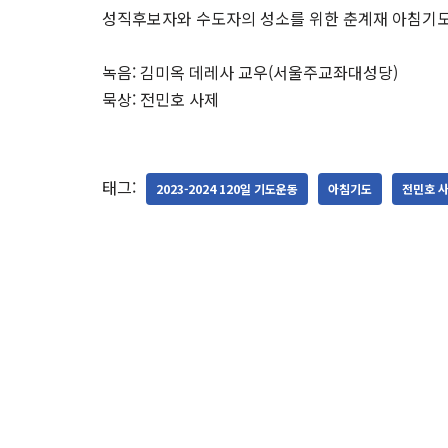
성직후보자와 수도자의 성소를 위한 춘계재 아침기
녹음: 김미옥 데레사 교우(서울주교좌대성당)
묵상: 전민호 사제
태그:
2023-2024 120일 기도운동
아침기도
전민호 