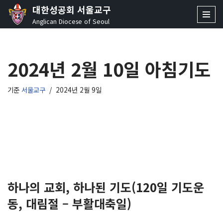
대한성공회 서울교구
Anglican Diocese of Seoul
콘
텐
츠
2024년 2월 10일 아침기도
로
건
너
기준
서울교구
2024년 2월 9일
뛰
기
하나의 교회, 하나된 기도(120일 기도운
동, 대림절 – 부활대축일)