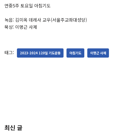
연중5주 토요일 아침기도
녹음: 김미옥 데레사 교우(서울주교좌대성당)
묵상: 이명근 사제
태그:
2023-2024 120일 기도운동
아침기도
이명근 사제
최신 글