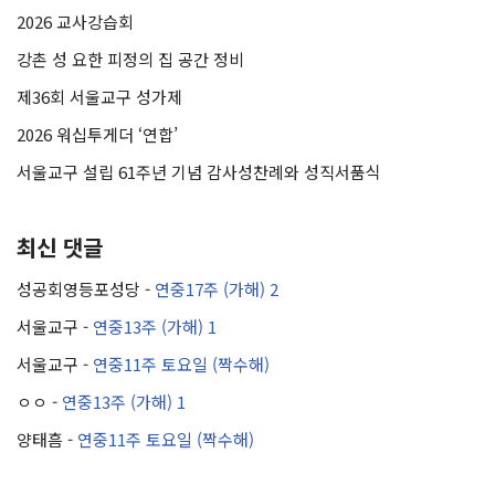
2026 교사강습회
강촌 성 요한 피정의 집 공간 정비
제36회 서울교구 성가제
2026 워십투게더 ‘연합’
서울교구 설립 61주년 기념 감사성찬례와 성직서품식
최신 댓글
성공회영등포성당
-
연중17주 (가해) 2
서울교구
-
연중13주 (가해) 1
서울교구
-
연중11주 토요일 (짝수해)
ㅇㅇ
-
연중13주 (가해) 1
양태흠
-
연중11주 토요일 (짝수해)