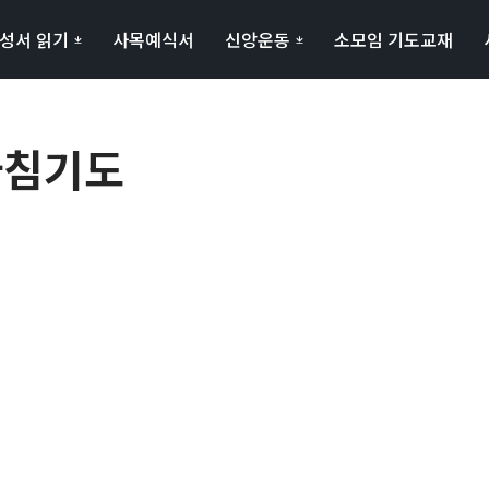
성서 읽기
사목예식서
신앙운동
소모임 기도교재
 아침기도