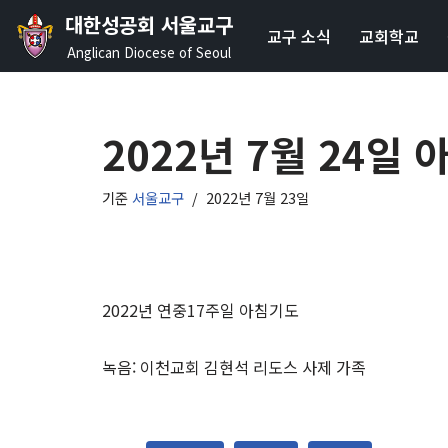
대한성공회 서울교구
교구 소식
교회학교
콘
Anglican Diocese of Seoul
텐
츠
로
2022년 7월 24일
건
너
기준
서울교구
2022년 7월 23일
뛰
기
2022년 연중17주일 아침기도
녹음: 이천교회 김현석 리도스 사제 가족