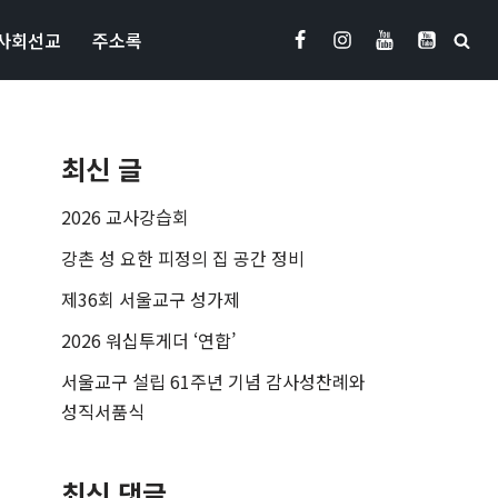
사회선교
주소록
최신 글
2026 교사강습회
강촌 성 요한 피정의 집 공간 정비
제36회 서울교구 성가제
2026 워십투게더 ‘연합’
서울교구 설립 61주년 기념 감사성찬례와
성직서품식
최신 댓글