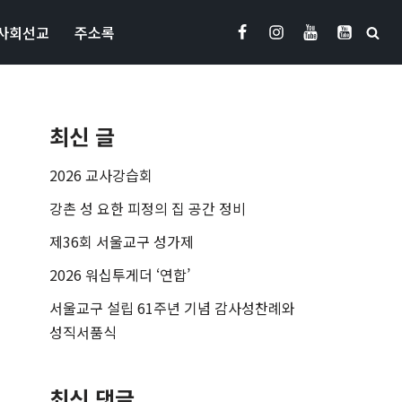
사회선교
주소록
최신 글
2026 교사강습회
강촌 성 요한 피정의 집 공간 정비
제36회 서울교구 성가제
2026 워십투게더 ‘연합’
서울교구 설립 61주년 기념 감사성찬례와
성직서품식
최신 댓글