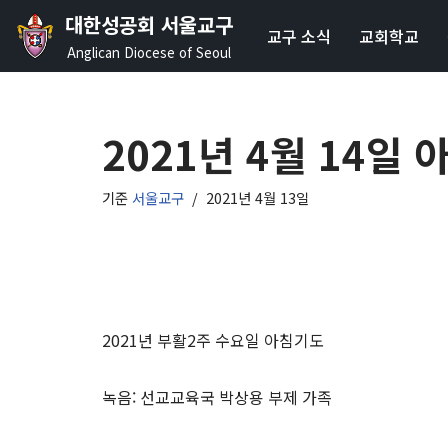
대한성공회 서울교구
교구 소식
교회학교
콘
Anglican Diocese of Seoul
텐
츠
로
2021년 4월 14일
건
너
기준
서울교구
2021년 4월 13일
뛰
기
2021년 부활2주 수요일 아침기도
녹음: 선교교육국 박상용 부제 가족