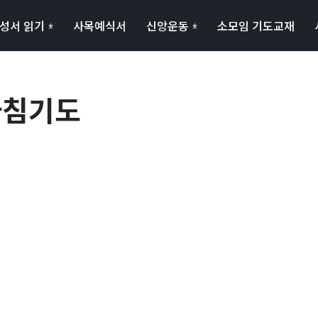
성서 읽기
사목예식서
신앙운동
소모임 기도교재
 아침기도